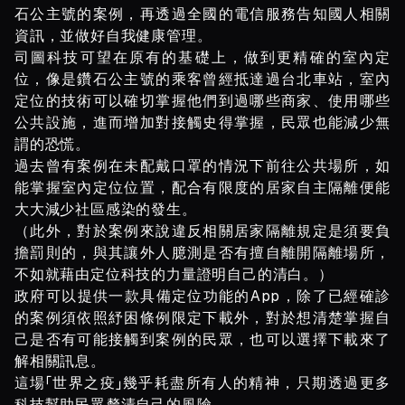
石公主號的案例，再透過全國的電信服務告知國人相關
資訊，並做好自我健康管理。
司圖科技可望在原有的基礎上，做到更精確的室內定
位，像是鑽石公主號的乘客曾經抵達過台北車站，室內
定位的技術可以確切掌握他們到過哪些商家、使用哪些
公共設施，進而增加對接觸史得掌握，民眾也能減少無
謂的恐慌。
過去曾有案例在未配戴口罩的情況下前往公共場所，如
能掌握室內定位位置，配合有限度的居家自主隔離便能
大大減少社區感染的發生。
（此外，對於案例來說違反相關居家隔離規定是須要負
擔罰則的，與其讓外人臆測是否有擅自離開隔離場所，
不如就藉由定位科技的力量證明自己的清白。）
政府可以提供一款具備定位功能的App，除了已經確診
的案例須依照紓困條例限定下載外，對於想清楚掌握自
己是否有可能接觸到案例的民眾，也可以選擇下載來了
解相關訊息。
這場「世界之疫」幾乎耗盡所有人的精神，只期透過更多
科技幫助民眾釐清自己的風險。