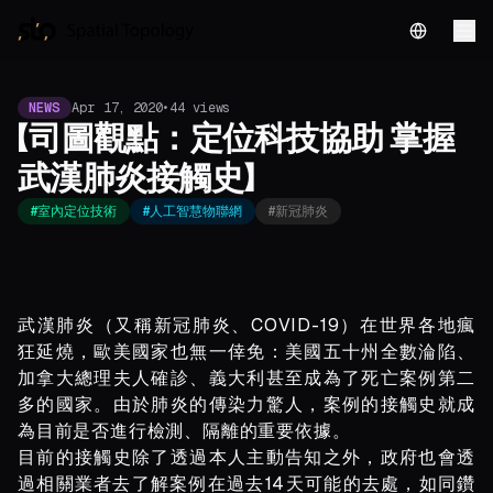
English
NEWS
Apr 17, 2020
•
44
views
【司圖觀點：定位科技協助 掌握
武漢肺炎接觸史】
#
室內定位技術
#
人工智慧物聯網
#
新冠肺炎
武漢肺炎（又稱新冠肺炎、COVID-19）在世界各地瘋
狂延燒，歐美國家也無一倖免：美國五十州全數淪陷、
加拿大總理夫人確診、義大利甚至成為了死亡案例第二
多的國家。由於肺炎的傳染力驚人，案例的接觸史就成
為目前是否進行檢測、隔離的重要依據。
目前的接觸史除了透過本人主動告知之外，政府也會透
過相關業者去了解案例在過去14天可能的去處，如同鑽