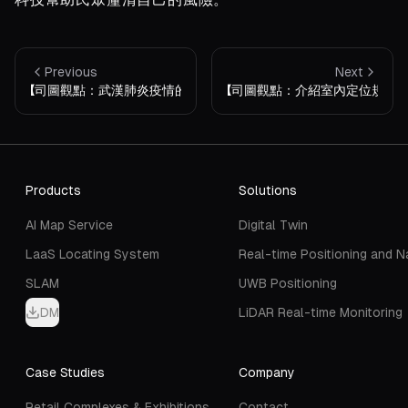
Previous
Next
【司圖觀點：武漢肺炎疫情的定位應用】
【司圖觀點：介紹室內定位規格（
Products
Solutions
AI Map Service
Digital Twin
LaaS Locating System
Real-time Positioning and N
SLAM
UWB Positioning
DM
LiDAR Real-time Monitoring
Case Studies
Company
Retail Complexes & Exhibitions
Contact