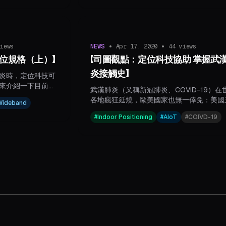
室內定位的佈建效
需要暫時關閉消防系統而釀災。
展至交通、智慧工
極布局國際市場，
全球化潛力。
•
•
iews
NEWS
Apr 17, 2020
44
views
位規格（上）】
【司圖觀點：定位科技協助 掌握武
炎接觸史】
炎時，定位科技可
來介紹一下目前市
武漢肺炎（又稱新冠肺炎、COVID-19）在
各地瘋狂延燒，歐美國家也無一倖免：美國
-Wideband
州全數淪陷、加拿大總理夫人確診、義大利
#
Indoor Positioning
#
AIoT
#
COIVD-19
成為了死亡案例第二多的國家。由於肺炎的
力驚人，案例的接觸史就成為目前是否進行
測、隔離的重要依據。