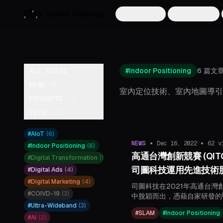
Products
Solutions
ALL POSTS
#
Indoor Positioning
6
篇文
NEWS
(
8
)
室內定位技術、室內地圖導引
PRODUCTS
(
2
)
TECH
(
10
)
#
AIoT
(
6
)
•
•
NEWS
Dec 16, 2022
62
vi
#
Indoor Positioning
(
6
)
高通台灣創新競賽 (QIT
#
Digital Transformation
(
5
)
司圖科技運用先進技術
#
Digital Ads
(
4
)
#
Digital Marketing
(
4
)
司圖科技在2021年高通台灣創
#
COIVD-19
(
3
)
中脫穎而出，憑藉自家研發的「
#
Ultra-Wideband
(
3
)
位系統」進入前十強。該系統結
#
SLAM
#
Indoor Positioning
通TurboX T55 5G模組，
#
AI
(
2
)