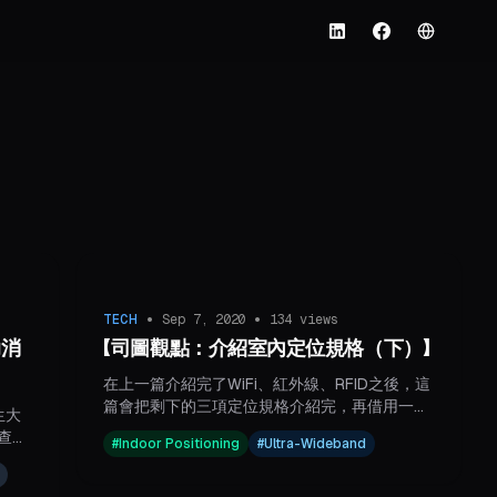
English
LinkedIn
Facebook
•
•
TECH
Sep 7, 2020
134
views
助消
【司圖觀點：介紹室內定位規格（下）】
在上一篇介紹完了WiFi、紅外線、RFID之後，這
篇會把剩下的三項定位規格介紹完，再借用一下
生大
網路上的表格：
查發
#
Indoor Positioning
#
Ultra-Wideband
示民
施工