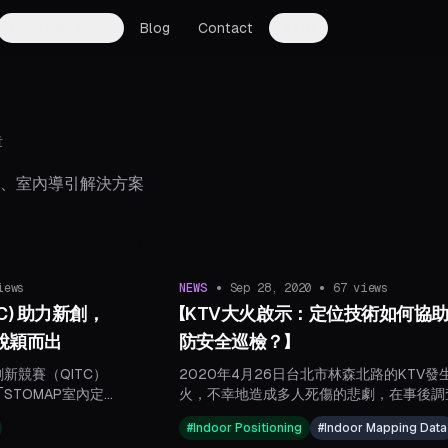
Case Studies
Blog
Contact
DM
章
、室內導引解決方案
•
•
ews
NEWS
Sep 28, 2020
67
views
C) 助力新創，
【KTV大火啟示：定位技術如何協
脫穎而出
防安全巡檢？】
新競賽（QITC）
2020年4月26日台北市林森北路的KTV發
STOMAP室內定
火，不幸地造成多人死傷的悲劇，在事後調
合SLAM技術與高
現消防設備遭遇火警時毫無反應，既沒能警
#
Indoor Positioning
#
Indoor Mapping Data
不僅實現高效3D重建
眾，亦沒有阻止火勢蔓延，目前歸因於裝潢