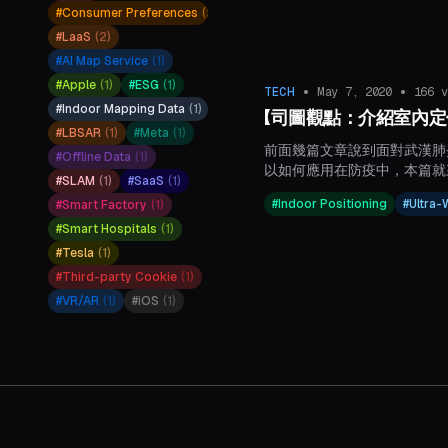
與無線訊號優化，更大幅提升
#
Consumer Preferences
(
2
)
率。司圖科技的創新應用已拓
#
LaaS
(
2
)
廠、博物館等多元場域，並積
#
AI Map Service
(
1
)
展現台灣新創技術的競爭力與
#
Apple
(
1
)
#
ESG
(
1
)
•
•
TECH
May 7, 2020
166
v
#
Indoor Mapping Data
(
1
)
【司圖觀點：介紹室內定
#
LBSAR
(
1
)
#
Meta
(
1
)
前面幾篇文章說到面對武漢肺
#
Offline Data
(
1
)
以如何應用在防疫中，本篇就
#
SLAM
(
1
)
#
SaaS
(
1
)
面上的室內定位規格有哪些？
#
Indoor Positioning
#
Ultra
#
Smart Factory
(
1
)
#
Smart Hospitals
(
1
)
#
Tesla
(
1
)
#
Third-party Cookie
(
1
)
#
VR/AR
(
1
)
#
iOS
(
1
)