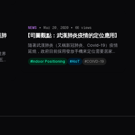
•
•
NEWS
Mar 20, 2020
66
views
漢肺
【司圖觀點：武漢肺炎疫情的定位應用】
隨著武漢肺炎（又稱新冠肺炎、Covid-19）疫情
延燒，政府目前採用發放手機來定位需要居家隔
世界
離的民眾，而手機遇到的問題除了定位精準與否
五十
#
Indoor Positioning
#
AIoT
#
COIVD-19
外，如何避免民眾把手機留在家就擅自出門？如
甚至
果獨居者身體狀況急轉直下時要如何掌握？都是
傳染
單單發送手機無法解決的課題。
檢