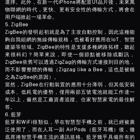
選擇。此外，在新一代iPhone將配置U1晶片後，未來萬
物聯網的時代，更快、更有安全性的傳輸方式，將會在
用戶端掀起一場革命。
5. ZigBee
ZigBee的發明起初就是為了主攻自動控制，因此這種能
夠自我組網的無線傳輸規格，也被看好應用在IoT、智慧
建築等領域。ZigBee的特性是支援多種網路拓樸，聽起
來很科幻？簡單來說，即使一個節點被移除或斷訊，
ZigBee依舊可以透過ZigZag的傳輸方式連接到目的地，
而不影響整體的傳輸（Zigzag like a Bee，這也是被稱
之為ZigBee的原因）。
當然，ZigBee在行動裝置的應用十分薄弱，但其低安裝
成本、低耗電的優勢，僅用兩節五號電池就能工作達一
年以上，儼然是工廠資產追蹤、住家智慧家電的最佳解
答。
6. 藍芽
藍芽和WiFi很類似，早在智慧型手機之前，就已經被廣
泛使用了，而在人耳一副 AirPods（藍牙耳機）後，徹
底席捲智慧手機主流的通訊規格。藍牙幾乎具備所有的