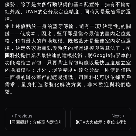
優勢，除了是大多行動設備的基本配置外，擁有不輸給
紅外線、UWB的公分級定位精度，同時又是最省電的選
擇。
集上述優點於一身的藍牙傳輸，還有一項「決定性」的關
鍵——低成本，因此，藍牙即是當今最佳的室內定位規
格，也有最大的市場規模。既然藍牙是最佳室內定位選
擇，決定各家廠商孰優孰劣的就是建模與演算法了，
司
圖科技
提供業界最快速的建模技術，將Google街景車的
功能濃縮進背包，只要背上背包就能以最快速度建立室
內場域模型；此外，演算精度可達公分級，即使是僅隔
一面牆的辦公室都能輕易辨識，司圖科技可以依據客戶
需求，量身打造客製化解決方案，非常歡迎與我們聯
繫。
Previous
Next
【司圖觀點：介紹室內定位規格（上）】
【KTV大火啟示：定位技術如何