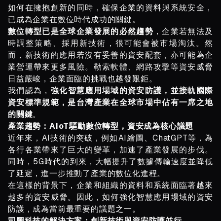
如何在擁抱創新的同時，確保企業的資料與系統安全，
已成為企業在數位時代成功的關鍵。
數位轉型已是全球企業發展的必然趨勢
，企業若無法及
時調整策略、採用新技術，很可能會被市場淘汰。然
而，新技術的應用若沒有妥善的資安配套，亦可能為企
業營運帶來更多風險。勒索軟體、網路攻擊等資安威脅
日益嚴峻，企業面臨的挑戰也越發艱鉅。
我們認為，
強化智慧應用場域的資安防護，並接軌國際
資安標準規範，是台灣產業在全球市場中佔有一席之地
的關鍵
。
產業趨勢：AIoT驅動數位轉型，資安成為核心議題
近年來，AI技術的突破，例如AI繪圖、ChatGPT等，為
各行各業帶來了巨大的變革，加速了產業發展的步伐。
同時，5G時代的到來，大幅提升了數據傳輸速度並降低
了延遲，進一步推動了產業的數位化進程。
在這樣的背景下，企業和組織的資料和系統面臨著越來
越多的資安威脅。因此，如何強化智慧應用場域的資安
防護，成為當前最重要的議題之一。
司圖科技的解決方案：創新技術與資安防護並行