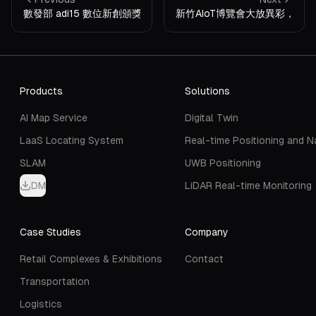
數發部 adi15 數位新創頒獎典禮：台灣數位創新能量躍上國際舞台
新竹AIoT博覽會大放異彩，展
Products
Solutions
AI Map Service
Digital Twin
LaaS Locating System
Real-time Positioning and N
SLAM
UWB Positioning
DM
LiDAR Real-time Monitoring
Case Studies
Company
Retail Complexes & Exhibitions
Contact
Transportation
Logistics