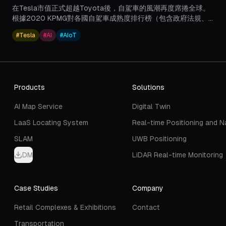
在Tesla市值正式超越Toyota後，自駕車的風潮再度席捲全球。
根據2020 KPMG對各國自駕車成熟度排行榜（包含政府法規、
技術創新、基礎建設、消費者接受度），台灣暫居世界第13名，
#
Tesla
#
AI
#
AIoT
本篇將會介紹自駕技術架構。
Products
Solutions
AI Map Service
Digital Twin
LaaS Locating System
Real-time Positioning and N
SLAM
UWB Positioning
DM
LiDAR Real-time Monitoring
Case Studies
Company
Retail Complexes & Exhibitions
Contact
Transportation