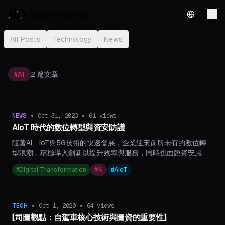
English
All Posts
Technology
News
#
AI
2
篇文章
•
•
NEWS
Oct 31, 2023
61
views
AIoT 時代的數位轉型與資安防護
隨著AI、IoT與5G技術的快速發展，企業迎來前所未有的數位轉
型浪潮，積極導入創新以提升效率與服務，同時也面臨資安風險
急遽升高的挑戰。如何在創新與資安間取得平衡，成為企業在全
#
Digital Transformation
#
AI
#
AIoT
球市場中脫穎而出的關鍵。司圖科技以創新技術與嚴謹資安防護
協助企業轉型，並榮獲「數位轉型創新獎」肯定，攜手企業打造數
位轉型典範，展望未來持續推動產業競爭力與國際發展。
•
•
TECH
Oct 1, 2020
64
views
【司圖觀點：自駕車核心技術與圖資的重要性】