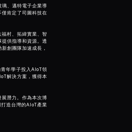
玻璃、邁特電子企業導
不僅肯定了司圖科技在
請了六福村、拓緯實業、智
隊提供指導和資源。透
助新創團隊加速成長，
年學子投入AIoT領
IoT解決方案，獲得本
發展潛力。作為本次博
打造台灣的AIoT產業