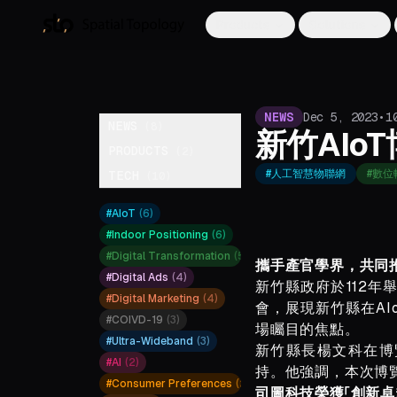
Products
Solutions
NEWS
Dec 5, 2023
•
1
NEWS
(
8
)
新竹AIo
PRODUCTS
(
2
)
#
人工智慧物聯網
#
數位
TECH
(
10
)
#
AIoT
(
6
)
#
Indoor Positioning
(
6
)
#
Digital Transformation
(
5
)
攜手產官學界，共同推
#
Digital Ads
(
4
)
新竹縣政府於112年
#
Digital Marketing
(
4
)
會，展現新竹縣在A
#
COIVD-19
(
3
)
場矚目的焦點。
#
Ultra-Wideband
(
3
)
新竹縣長楊文科在博
#
AI
(
2
)
持。他強調，本次博
#
Consumer Preferences
(
2
)
司圖科技榮獲「創新卓