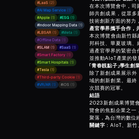
#
LaaS
(
2
)
在本次博覽會中，司
#
AI Map Service
(
1
)
師共創成果，從眾多
#
Apple
(
1
)
#
ESG
(
1
)
技術創新方面的努力，
#
Indoor Mapping Data
(
1
)
產官學界攜手合作，共
#
LBSAR
(
1
)
#
Meta
(
1
)
本次博覽會由新竹縣政府
#
Offline Data
(
1
)
邦科技、華夏玻璃、
#
SLAM
(
1
)
#
SaaS
(
1
)
過產官學界的緊密合
#
Smart Factory
(
1
)
並推動AIoT產業的發
#
Smart Hospitals
(
1
)
「青春靚點子」學生
#
Tesla
(
1
)
除了新創成果展示外，
#
Third-party Cookie
(
1
)
域的創新創業。最終，
#
VR/AR
(
1
)
#
iOS
(
1
)
次競賽的冠軍。
結語
2023新創成果博覽
覽會的焦點企業之一，
聚落，為台灣的數位
關鍵字
：AIoT、