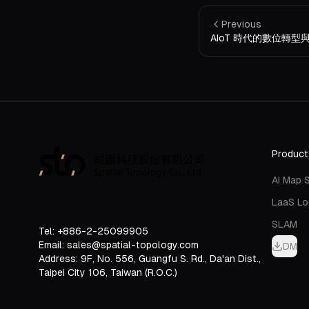
Previous
AIoT 時代的數位轉型
Product
AI Map 
LaaS Lo
SLAM
Tel: +886-2-25099905
Email: sales@spatial-topology.com
DM
Address:
9F, No. 556, Guangfu S. Rd., Da'an Dist.,
Taipei City 106, Taiwan (R.O.C.)