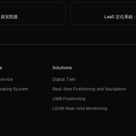
與資安防護
LaaS 定位系
s
Solutions
Service
Digital Twin
cating System
Real-time Positioning and Navigation
UWB Positioning
LiDAR Real-time Monitoring