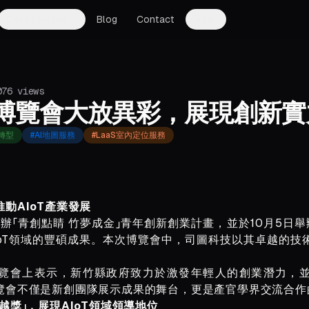
Case Studies
Blog
Contact
DM
076
views
T博覽會大放異彩，展現創新實
轉型
#
AI地圖服務
#
LaaS室內定位服務
動AIoT產業發展
舉辦「青創點睛 竹夢成金」青年創新創業計畫，並於10月5日舉
IoT領域的豐碩成果。本次博覽會中，司圖科技以其卓越的技
覽會上表示，新竹縣政府致力於激發年輕人的創業潛力，
覽會不僅是新創團隊展示成果的舞台，更是產官學界交流合作
越獎」，展現AIoT領域領導地位