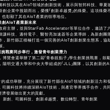
圖科技以其在AIoT領域的創新技術，展示與智邦科技、華夏
新創企業中脫穎而出，榮獲「創新卓越獎」的殊榮。這項殊榮
也彰顯了其在AIoT產業的領導地位。
創AIoT產業新未來
主辦，並與StarFab Accelerator等單位合作，邀
緯謙科技、邁特電子、醫智亮加速器等企業導師，為新創團
作，新竹縣正積極打造一個完善的AIoT創新創業生態系，協
展。
創業挑戰賽同步舉行，激發青年創業潛力
博覽會還舉辦了第二屆「青春靚點子」學生創業挑戰賽，鼓勵青
陽明交通大學和中央大學組成的「JLL」團隊，以其創新的A
會的成功舉辦，充分展現了新竹縣在AIoT領域的創新活力和
司圖科技將持續深耕AIoT技術，與產官學界攜手合作，共同
經濟發展做出更大的貢獻。
新竹、新創、司圖科技、創新卓越獎、數位轉型、青年創業