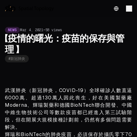
English
NEWS
Mar 4, 2021
•
58
views
【疫情的曙光：疫苗的保存與管
理 】
#
新冠肺炎
武漢肺炎（新冠肺炎，COVID-19）全球確診人數直逼
6000萬、超過130萬人因此喪生，好在美國製藥廠
Moderna、輝瑞製藥和德國BioNTech聯合開發、中國
中維生物技術公司等數款疫苗都已經進入第三試驗階
段，但在開展大規模接種計劃前，仍然有多個問題需要
解決。
輝瑞和BioNTech的肺炎疫苗，必須保存於攝氏零下70